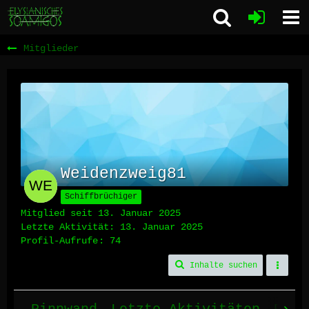
Mitglieder
Weidenzweig81
Schiffbrüchiger
Mitglied seit 13. Januar 2025
Letzte Aktivität:
13. Januar 2025
Profil-Aufrufe
74
Inhalte suchen