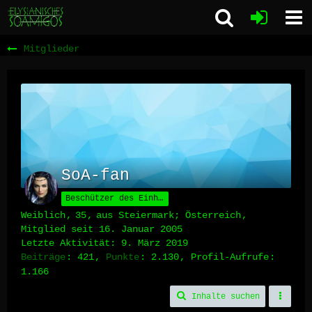
Mitglieder
SoA-fan
Beschützer des Einhorns
Weiblich
35
aus Steiermark; Österreich
Mitglied seit 16. Januar 2005
Letzte Aktivität:
9. März 2019
Beiträge
421
Punkte
2.130
Profil-Aufrufe
1.166
Inhalte suchen