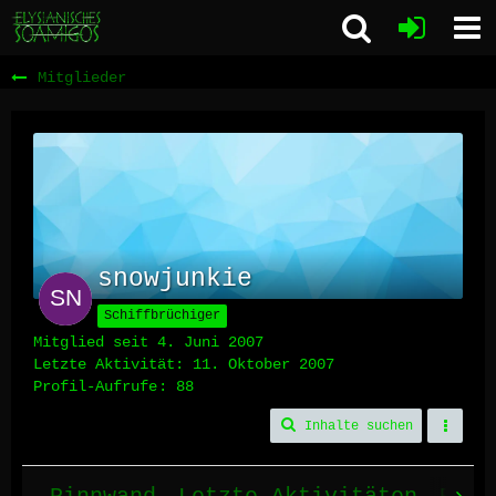
Mitglieder
snowjunkie
Schiffbrüchiger
Mitglied seit 4. Juni 2007
Letzte Aktivität:
11. Oktober 2007
Profil-Aufrufe
88
Inhalte suchen