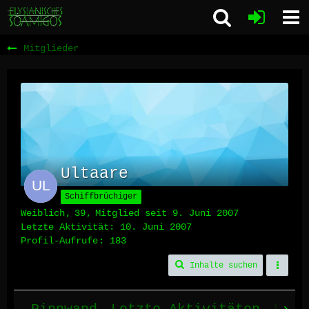
Mitglieder
Ultaare
Schiffbrüchiger
Weiblich
39
Mitglied seit 9. Juni 2007
Letzte Aktivität:
10. Juni 2007
Profil-Aufrufe
183
Inhalte suchen