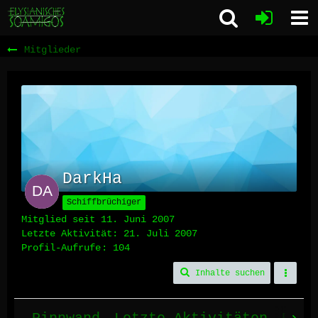
Mitglieder
DarkHa
Schiffbrüchiger
Mitglied seit 11. Juni 2007
Letzte Aktivität:
21. Juli 2007
Profil-Aufrufe
104
Inhalte suchen