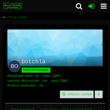
Mitglieder
botchla
Schiffbrüchiger
Mitglied seit 14. Juni 2007
Letzte Aktivität:
14. Juni 2007
Profil-Aufrufe
73
Inhalte suchen