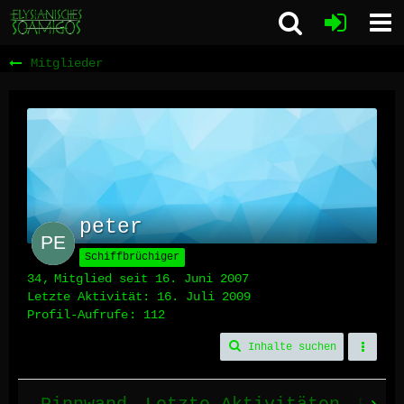
Mitglieder
peter
Schiffbrüchiger
34
Mitglied seit 16. Juni 2007
Letzte Aktivität:
16. Juli 2009
Profil-Aufrufe
112
Inhalte suchen