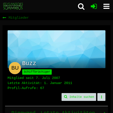
Mitglieder
Buzz
Schiffbrüchiger
Mitglied seit 7. Juli 2007
Letzte Aktivität:
1. Januar 2011
Profil-Aufrufe
67
Inhalte suchen