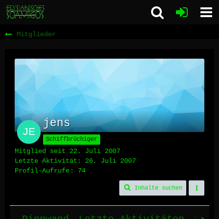
Mitglieder
jens
Schiffbrüchiger
Mitglied seit 22. Juli 2007
Letzte Aktivität:
26. Juli 2007
Profil-Aufrufe
74
Inhalte suchen