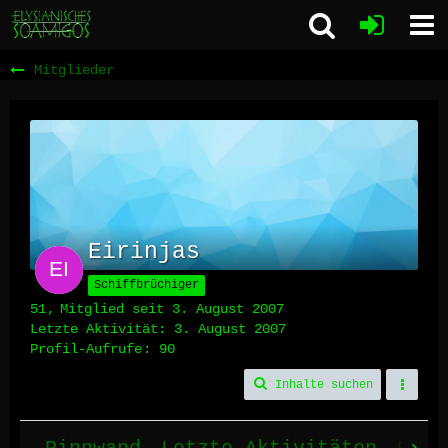
Mitglieder
Eirinjas
Schiffbrüchiger
51
Mitglied seit 3. August 2007
Letzte Aktivität:
3. August 2007
Profil-Aufrufe
90
Inhalte suchen