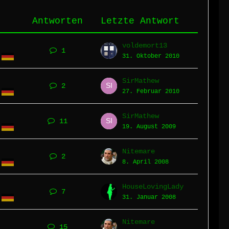
Antworten
Letzte Antwort
voldemort13
1
31. Oktober 2010
SirMathew
2
27. Februar 2010
SirMathew
11
19. August 2009
Nitemare
2
8. April 2008
HouseLovingLady
7
31. Januar 2008
Nitemare
15