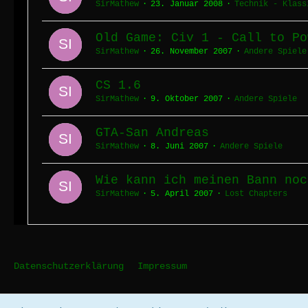
SirMathew
23. Januar 2008
Technik - Klass
Old Game: Civ 1 - Call to Po
SirMathew
26. November 2007
Andere Spiele
CS 1.6
SirMathew
9. Oktober 2007
Andere Spiele
GTA-San Andreas
SirMathew
8. Juni 2007
Andere Spiele
Wie kann ich meinen Bann noc
SirMathew
5. April 2007
Lost Chapters
Datenschutzerklärung
Impressum