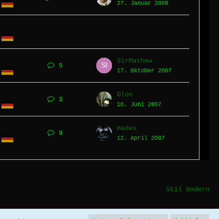
27. Januar 2008
SirMathew
5
17. Oktober 2007
Olon
3
10. Juni 2007
Hades
9
12. April 2007
Stil ändern