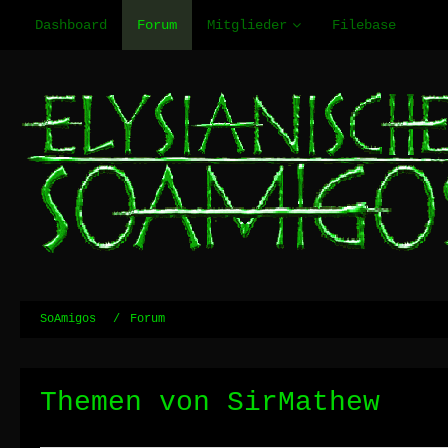
Dashboard
Forum
Mitglieder
Filebase
SoAmigos
Forum
Themen von SirMathew