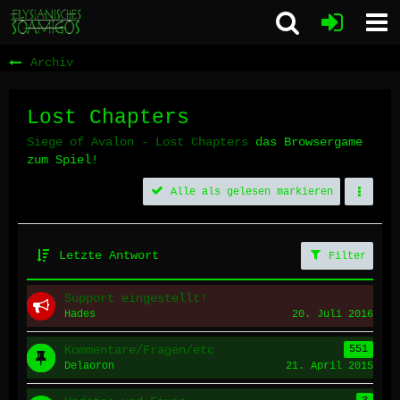
Archiv
Lost Chapters
Siege of Avalon - Lost Chapters
das Browsergame
zum Spiel!
Alle als gelesen markieren
Letzte Antwort
Filter
Support eingestellt!
Hades
20. Juli 2016
Kommentare/Fragen/etc
551
Delaoron
21. April 2015