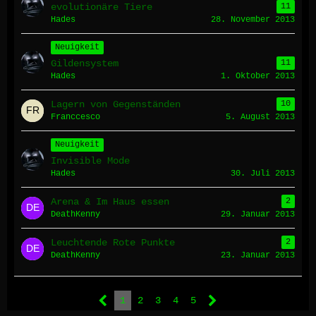
evolutionäre Tiere
11
Hades
28. November 2013
Neuigkeit
Gildensystem
11
Hades
1. Oktober 2013
Lagern von Gegenständen
10
Franccesco
5. August 2013
Neuigkeit
Invisible Mode
Hades
30. Juli 2013
Arena & Im Haus essen
2
DeathKenny
29. Januar 2013
Leuchtende Rote Punkte
2
DeathKenny
23. Januar 2013
1
2
3
4
5