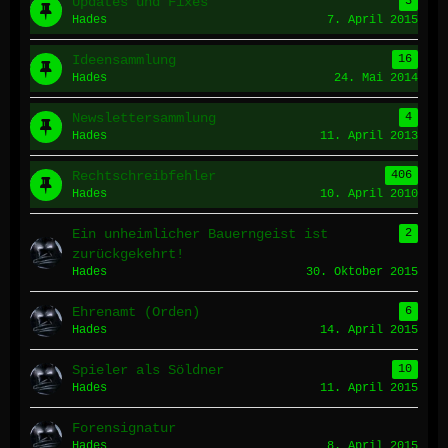
Updates und Fixes
3
Hades
7. April 2015
Ideensammlung
16
Hades
24. Mai 2014
Newslettersammlung
4
Hades
11. April 2013
Rechtschreibfehler
406
Hades
10. April 2010
Ein unheimlicher Bauerngeist ist
2
zurückgekehrt!
Hades
30. Oktober 2015
Ehrenamt (Orden)
6
Hades
14. April 2015
Spieler als Söldner
10
Hades
11. April 2015
Forensignatur
Hades
8. April 2015