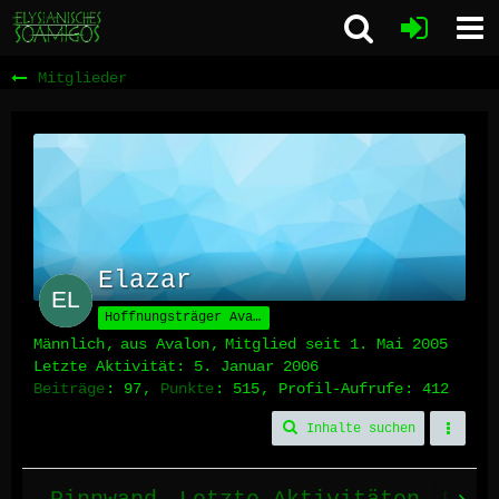
Mitglieder
Elazar
Hoffnungsträger Avalons
Männlich
aus Avalon
Mitglied seit 1. Mai 2005
Letzte Aktivität:
5. Januar 2006
Beiträge
97
Punkte
515
Profil-Aufrufe
412
Inhalte suchen