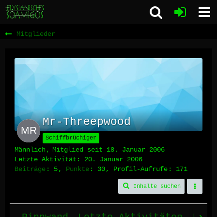
Mitglieder
Mr-Threepwood
Schiffbrüchiger
Männlich
Mitglied seit 18. Januar 2006
Letzte Aktivität:
20. Januar 2006
Beiträge
5
Punkte
30
Profil-Aufrufe
171
Inhalte suchen