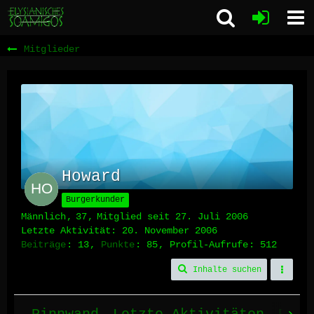
Mitglieder
Howard
Burgerkunder
Männlich
37
Mitglied seit 27. Juli 2006
Letzte Aktivität:
20. November 2006
Beiträge
13
Punkte
85
Profil-Aufrufe
512
Inhalte suchen