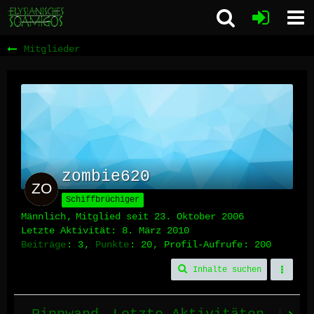
Mitglieder
zombie620
Schiffbrüchiger
Männlich
Mitglied seit 23. Oktober 2006
Letzte Aktivität:
8. März 2010
Beiträge
3
Punkte
20
Profil-Aufrufe
200
Inhalte suchen