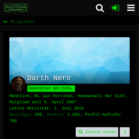
Mitglieder
Darth Nero
Beschützer des Einhorns
Männlich
36
aus Korriban, Heimatwelt der Sith
Mitglied seit 5. April 2007
Letzte Aktivität:
1. Juni 2013
Beiträge
235
Punkte
1.265
Profil-Aufrufe
705
Inhalte suchen