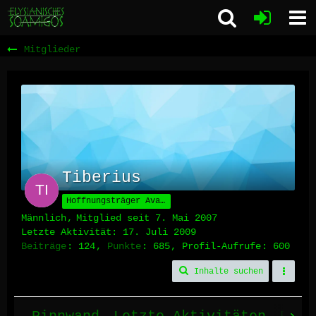
Mitglieder
Tiberius
Hoffnungsträger Avalons
Männlich
Mitglied seit 7. Mai 2007
Letzte Aktivität:
17. Juli 2009
Beiträge
124
Punkte
685
Profil-Aufrufe
600
Inhalte suchen