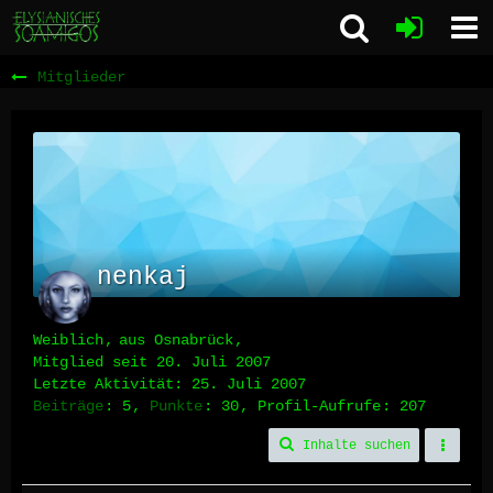
Mitglieder
nenkaj
Weiblich
aus Osnabrück
Mitglied seit 20. Juli 2007
Letzte Aktivität:
25. Juli 2007
Beiträge
5
Punkte
30
Profil-Aufrufe
207
Inhalte suchen