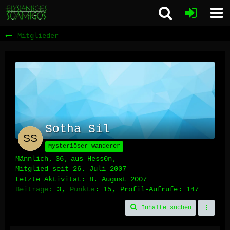
Mitglieder
Sotha Sil
Mysteriöser Wanderer
Männlich
36
aus Hess0n
Mitglied seit 26. Juli 2007
Letzte Aktivität:
8. August 2007
Beiträge
3
Punkte
15
Profil-Aufrufe
147
Inhalte suchen