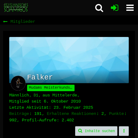
Mitglieder
Falker
Mudams Meisterkundschafter
Männlich
31
aus Mittelerde
Mitglied seit 6. Oktober 2010
Letzte Aktivität:
23. Februar 2025
Beiträge
191
Erhaltene Reaktionen
2
Punkte
992
Profil-Aufrufe
2.402
Inhalte suchen