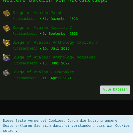
Weitere Dateien von Rucksacksepp
Siege of Avalon Patch
Rucksacksepp
31. Dezember 2023
Siege of Avalon Kapitel 7
Rucksacksepp
9. September 2023
Siege of Avalon: Anthology Kapitel 7
Rucksacksepp
10. Juli 2023
Siege of Avalon: Anthology Modpaket
Rucksacksepp
18. Juni 2022
Siege of Avalon - Modpaket
Rucksacksepp
11. April 2021
Alle Dateien
Datenschutzerklärung
Impressum
Diese Seite verwendet Cookies. Durch die Nutzung unserer
Seite erklären Sie sich damit einverstanden, dass wir Cookies
setzen.