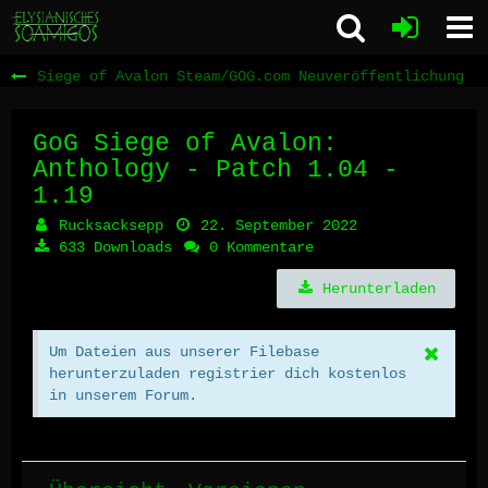
Siege of Avalon Steam/GOG.com Neuveröffentlichung
GoG Siege of Avalon:
Anthology - Patch
1.04 -
1.19
Rucksacksepp
22. September 2022
633 Downloads
0 Kommentare
Herunterladen
Um Dateien aus unserer Filebase
herunterzuladen registrier dich kostenlos
in unserem Forum.