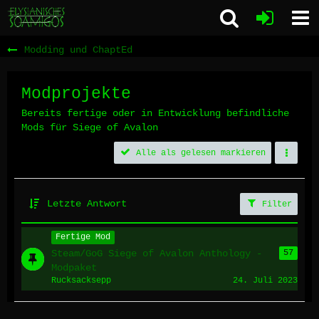
Modding und ChaptEd
Modprojekte
Bereits fertige oder in Entwicklung befindliche
Mods für Siege of Avalon
Alle als gelesen markieren
Letzte Antwort
Filter
Fertige Mod
Steam/GoG Siege of Avalon Anthology -
57
Modpaket
Rucksacksepp
24. Juli 2023