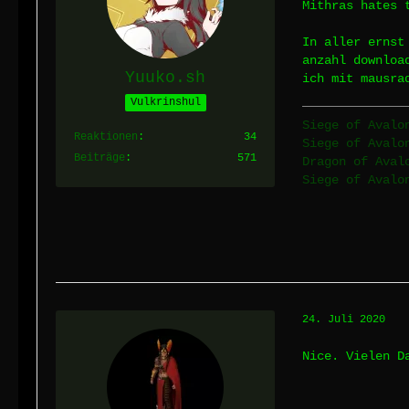
Mithras hates 
In aller ernst
anzahl downloa
Yuuko.sh
ich mit mausra
Vulkrinshul
Siege of Avalo
Reaktionen
34
Siege of Avalo
Beiträge
571
Dragon of Aval
Siege of Avalo
24. Juli 2020
Nice. Vielen D