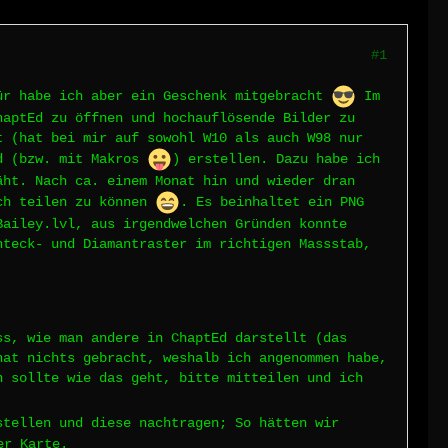
#1
für habe ich aber ein Geschenk mitgebracht
Im
haptEd zu öffnen und hochauflösende Bilder zu
t (hat bei mir auf sowohl W10 als auch W98 nur
nd (bzw. mit Makros
) erstellen. Dazu habe ich
äht. Nach ca. einem Monat hin und wieder dran
uch teilen zu können
. Es beinhaltet ein PNG
Bailey.lvl, aus irgendwelchen Gründen konnte
hteck- und Diamantraster im richtigen Massstab,
ss, wie man andere in ChaptEd darstellt (das
hat nichts gebracht, weshalb ich angenommen habe,
n sollte wie das geht, bitte mitteilen und ich
stellen und diese nachtragen; So hätten wir
er Karte.