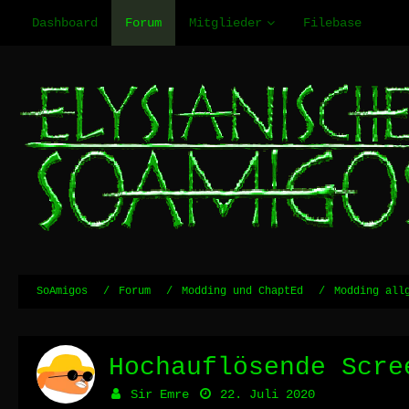
Dashboard
Forum
Mitglieder
Filebase
SoAmigos
Forum
Modding und ChaptEd
Modding all
Hochauflösende Scre
Sir Emre
22. Juli 2020