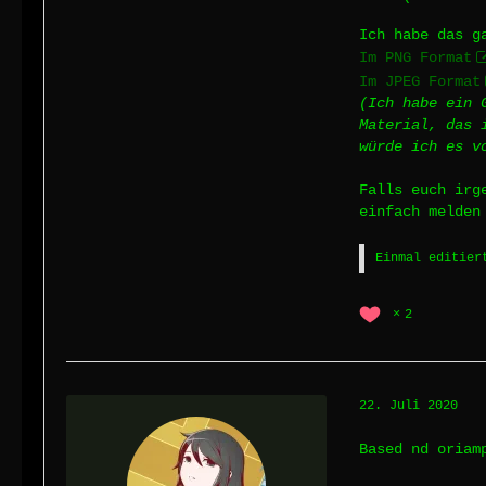
Ich habe das g
Im PNG Format
Im JPEG Format
(Ich habe ein 
Material, das 
würde ich es v
Falls euch irg
einfach melden
Einmal editier
2
22. Juli 2020
Based nd oriam