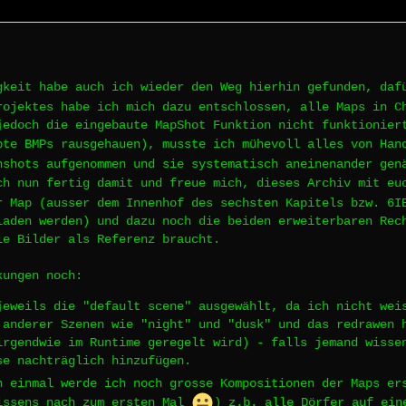
gkeit habe auch ich wieder den Weg hierhin gefunden, da
rojektes habe ich mich dazu entschlossen, alle Maps in C
jedoch die eingebaute MapShot Funktion nicht funktionier
pte BMPs rausgehauen), musste ich mühevoll alles von Ha
nshots aufgenommen und sie systematisch aneinenander gen
ch nun fertig damit und freue mich, dieses Archiv mit e
r Map (ausser dem Innenhof des sechsten Kapitels bzw. 6I
laden werden) und dazu noch die beiden erweiterbaren Rec
ie Bilder als Referenz braucht.
kungen noch:
jeweils die "default scene" ausgewählt, da ich nicht wei
 anderer Szenen wie "night" und "dusk" und das redrawen 
irgendwie im Runtime geregelt wird) - falls jemand wisse
se nachträglich hinzufügen.
n einmal werde ich noch grosse Kompositionen der Maps er
issens nach zum ersten Mal
) z.b. alle Dörfer auf ein