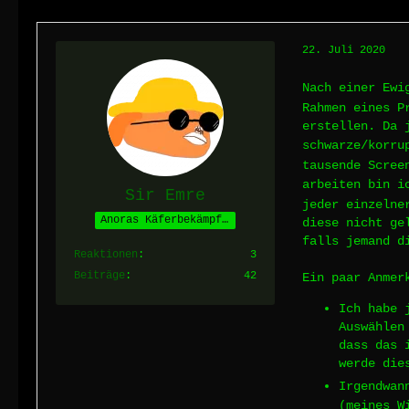
22. Juli 2020
Nach einer Ewi
Rahmen eines P
erstellen. Da 
schwarze/korru
tausende Scree
arbeiten bin i
Sir Emre
jeder einzelne
Anoras Käferbekämpfer
diese nicht ge
falls jemand d
Reaktionen
3
Beiträge
42
Ein paar Anmer
Ich habe 
Auswählen
dass das 
werde die
Irgendwan
(meines W