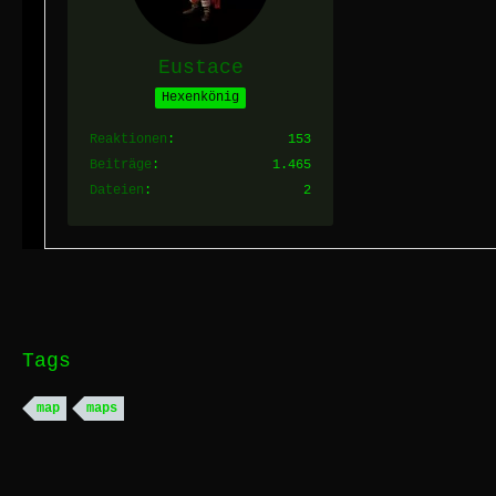
Eustace
Hexenkönig
Reaktionen
153
Beiträge
1.465
Dateien
2
Tags
map
maps