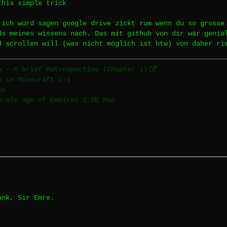
this simple trick
 ich würd sagen google drive zickt rum wenn du so grosse
ds meines wissens nach. Das mit github von dir wär genia
d scrollen will (was nicht möglich ist btw) von daher ri
n - A brief Retrospective (Chapter 1)
n in Minecraft 1:1
on
n als Age of Empires 2:DE Map
ank, Sir Emre.