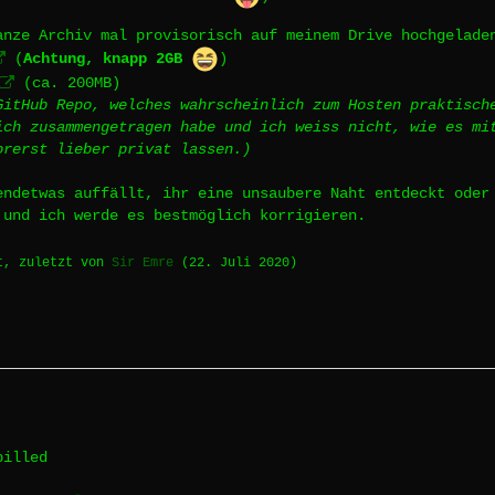
anze Archiv mal provisorisch auf meinem Drive hochgelade
(
Achtung, knapp 2GB
)
(ca. 200MB)
GitHub Repo, welches wahrscheinlich zum Hosten praktisch
ich zusammengetragen habe und ich weiss nicht, wie es mi
orerst lieber privat lassen.)
endetwas auffällt, ihr eine unsaubere Naht entdeckt oder
 und ich werde es bestmöglich korrigieren.
t, zuletzt von
Sir Emre
(
22. Juli 2020
)
pilled