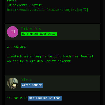
Kent?
[Blockierte Grafik:
http://666kb.com/i/ahfzl6i36rpr3ujb5.jpg
]
Tiberius
Hoffnungsträger Avalons
14. Mai 2007
ziemlich am anfang denke ich. Nach dem Journal
wo der Held mit dem Schiff ankommt
Olon
Alter Gauner
14. Mai 2007
Offizieller Beitrag