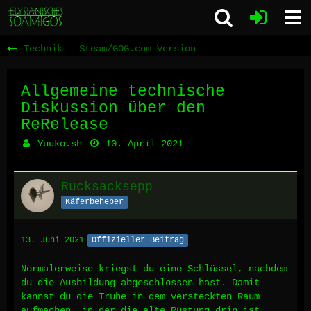
Technik - Steam/GOG.com Version
Allgemeine technische
Diskussion über den
ReRelease
Yuuko.sh
10. April 2021
Rucksacksepp
Käferbeheber
13. Juni 2021
Offizieller Beitrag
Normalerweise kriegst du eine Schlüssel, nachdem
du die Ausbildung abgeschlossen hast. Damit
kannst du die Truhe in dem versteckten Raum
aufmachen, in der die alte Rüstung drin ist.