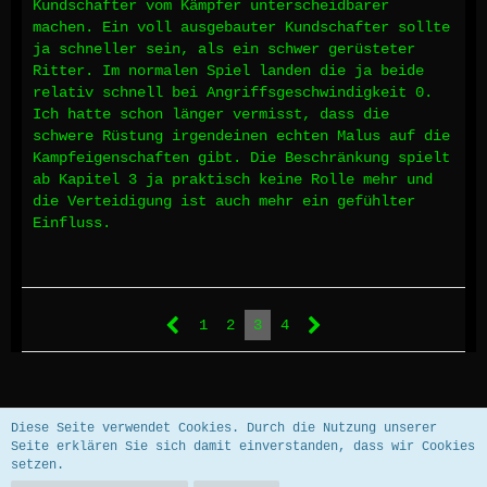
Kundschafter vom Kämpfer unterscheidbarer
machen. Ein voll ausgebauter Kundschafter sollte
ja schneller sein, als ein schwer gerüsteter
Ritter. Im normalen Spiel landen die ja beide
relativ schnell bei Angriffsgeschwindigkeit 0.
Ich hatte schon länger vermisst, dass die
schwere Rüstung irgendeinen echten Malus auf die
Kampfeigenschaften gibt. Die Beschränkung spielt
ab Kapitel 3 ja praktisch keine Rolle mehr und
die Verteidigung ist auch mehr ein gefühlter
Einfluss.
1
2
3
4
Datenschutzerklärung
Impressum
Diese Seite verwendet Cookies. Durch die Nutzung unserer
Seite erklären Sie sich damit einverstanden, dass wir Cookies
setzen.