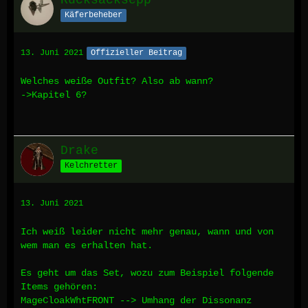
Rucksacksepp
Käferbeheber
13. Juni 2021
Offizieller Beitrag
Welches weiße Outfit? Also ab wann?
->Kapitel 6?
Drake
Kelchretter
13. Juni 2021
Ich weiß leider nicht mehr genau, wann und von
wem man es erhalten hat.
Es geht um das Set, wozu zum Beispiel folgende
Items gehören:
MageCloakWhtFRONT --> Umhang der Dissonanz