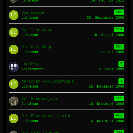
Laharath
26. Februar 2013
Die Wälder
286
Lothenon
20. September 2009
Der Tränensee
354
Lothenon
19. August 2009
Die Übergänge
103
Lothenon
27. Mai 2009
Lao'bha
7
voldemort13
9. März 2009
Marschen von Brimfogul
1
Lothenon
15. November 2008
Der Schwarzjoch
256
Jonathan
10. November 2008
Die Ebenen von Avalon
662
Lothenon
5. November 2008
399