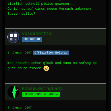
ziemlich schnell pleite gewesen...
Ob ich es auf einen neuen Versuch ankommen
lassen sollte?
voldemort13
The Doctor
6. Januar 2007
Offizieller Beitrag
man braucht schon glück und muss am anfang ne
gute route finden
HouseLovingLady
Funkstörung & Hades' Schäfchen *määäh*
6. Januar 2007