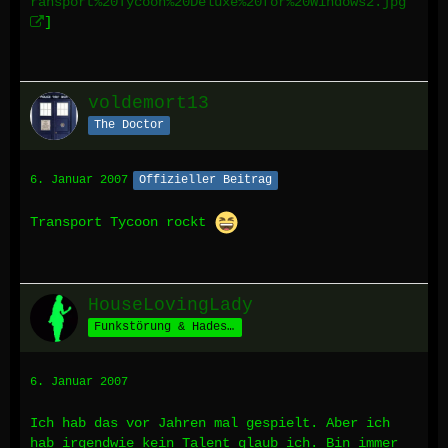
ransport%20Tycoon%20Deluxe%20for%20Windows2.jpg
]
voldemort13
The Doctor
6. Januar 2007
Offizieller Beitrag
Transport Tycoon rockt
HouseLovingLady
Funkstörung & Hades' Schäfchen *määäh*
6. Januar 2007
Ich hab das vor Jahren mal gespielt. Aber ich
hab irgendwie kein Talent glaub ich. Bin immer