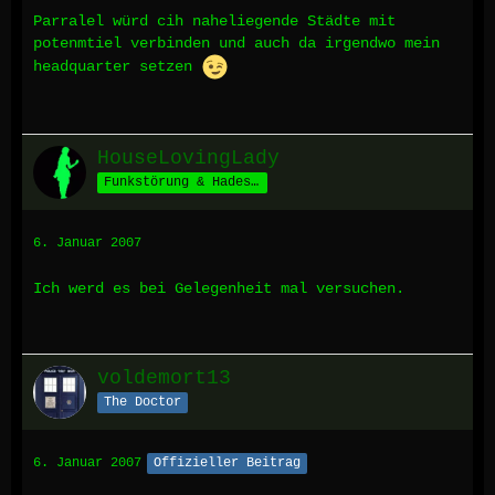
Parralel würd cih naheliegende Städte mit
potenmtiel verbinden und auch da irgendwo mein
headquarter setzen
HouseLovingLady
Funkstörung & Hades' Schäfchen *määäh*
6. Januar 2007
Ich werd es bei Gelegenheit mal versuchen.
voldemort13
The Doctor
6. Januar 2007
Offizieller Beitrag