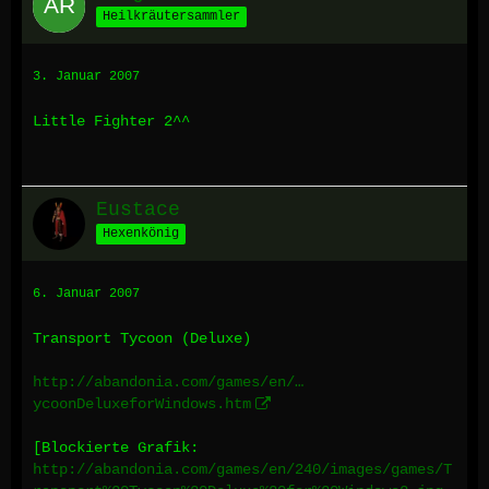
Heilkräutersammler
3. Januar 2007
Little Fighter 2^^
Eustace
Hexenkönig
6. Januar 2007
Transport Tycoon (Deluxe)
http://abandonia.com/games/en/…
ycoonDeluxeforWindows.htm
[Blockierte Grafik:
http://abandonia.com/games/en/240/images/games/T