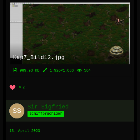
Kap7_Bild12.jpg
969,93 kB
1.920×1.080
504
2
Sir Sigfried
Schiffbrüchiger
13. April 2023