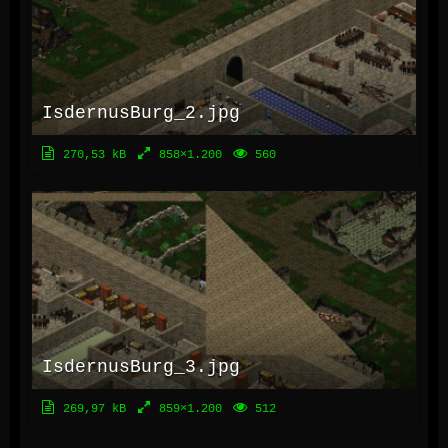
IsdernusBurg_2.jpg
270,53 kB
858×1.200
560
IsdernusBurg_3.jpg
269,97 kB
859×1.200
512