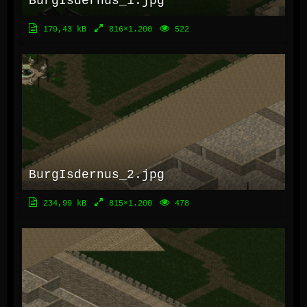
BurgIsdernus_1.jpg
179,43 kB
816×1.200
522
BurgIsdernus_2.jpg
234,99 kB
815×1.200
478