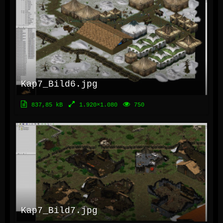
Kap7_Bild6.jpg
837,85 kB
1.920×1.080
750
Kap7_Bild7.jpg