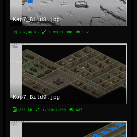
Kap7_Bild8.jpg
732,66 kB
1.920×1.080
562
Kap7_Bild9.jpg
851 kB
1.920×1.080
637