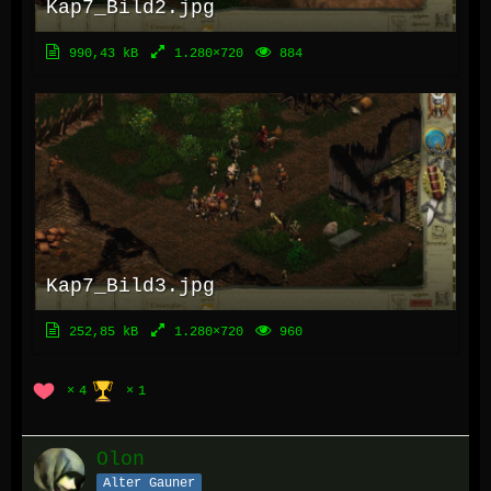
Kap7_Bild2.jpg
990,43 kB
1.280×720
884
Kap7_Bild3.jpg
252,85 kB
1.280×720
960
4
1
Olon
Alter Gauner