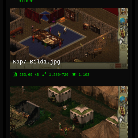
Bilder
Kap7_Bild1.jpg
253,69 kB
1.280×720
1.103