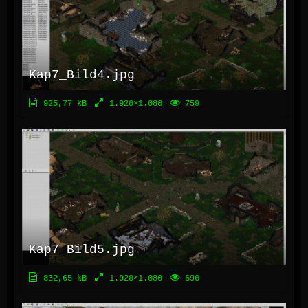
Kap7_Bild4.jpg
925,77 kB
1.920×1.080
759
Kap7_Bild5.jpg
832,65 kB
1.920×1.080
690