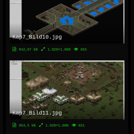
Kap7_Bild10.jpg
842,97 kB
1.920×1.080
655
Kap7_Bild11.jpg
954,5 kB
1.920×1.080
651