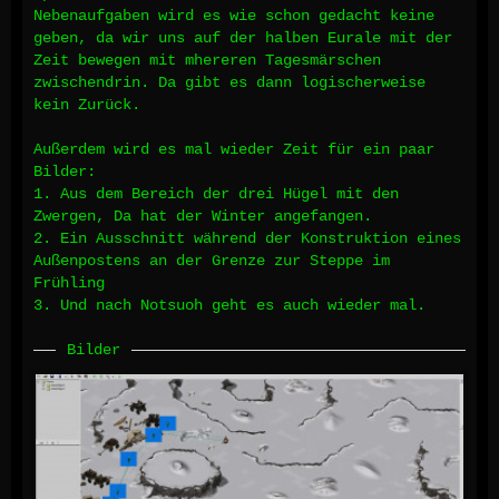
Nebenaufgaben wird es wie schon gedacht keine
geben, da wir uns auf der halben Eurale mit der
Zeit bewegen mit mhereren Tagesmärschen
zwischendrin. Da gibt es dann logischerweise
kein Zurück.
Außerdem wird es mal wieder Zeit für ein paar
Bilder:
1. Aus dem Bereich der drei Hügel mit den
Zwergen, Da hat der Winter angefangen.
2. Ein Ausschnitt während der Konstruktion eines
Außenpostens an der Grenze zur Steppe im
Frühling
3. Und nach Notsuoh geht es auch wieder mal.
Bilder