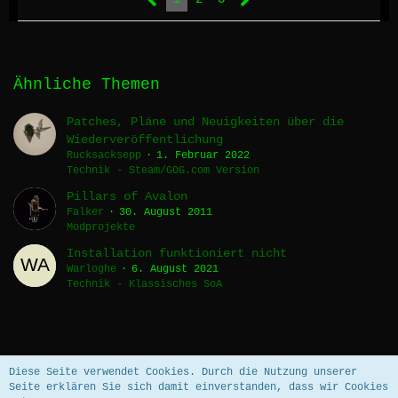
Ähnliche Themen
Patches, Pläne und Neuigkeiten über die
Wiederveröffentlichung
Rucksacksepp
1. Februar 2022
Technik - Steam/GOG.com Version
Pillars of Avalon
Falker
30. August 2011
Modprojekte
Installation funktioniert nicht
Warloghe
6. August 2021
Technik - Klassisches SoA
Datenschutzerklärung
Impressum
Diese Seite verwendet Cookies. Durch die Nutzung unserer
Seite erklären Sie sich damit einverstanden, dass wir Cookies