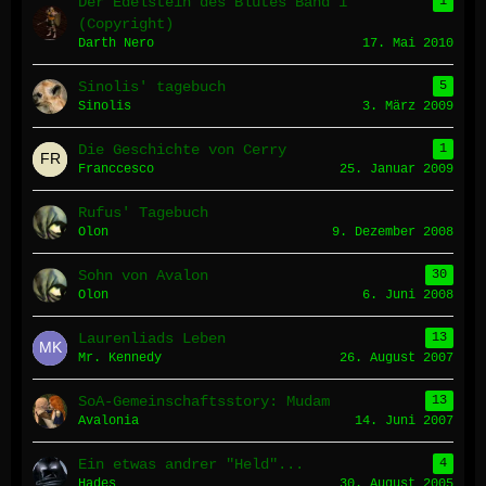
Der Edelstein des Blutes Band 1
1
(Copyright)
Darth Nero
17. Mai 2010
Sinolis' tagebuch
5
Sinolis
3. März 2009
Die Geschichte von Cerry
1
Franccesco
25. Januar 2009
Rufus' Tagebuch
Olon
9. Dezember 2008
Sohn von Avalon
30
Olon
6. Juni 2008
Laurenliads Leben
13
Mr. Kennedy
26. August 2007
SoA-Gemeinschaftsstory: Mudam
13
Avalonia
14. Juni 2007
Ein etwas andrer "Held"...
4
Hades
30. August 2005