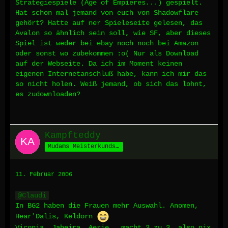
Strategiespiele (Age of Empieres...) gespielt.
Hat schon mal jemand von euch von Shadowflare
gehört? Hatte auf ner Spieleseite gelesen, das
Avalon so ähnlich sein soll, wie SF, aber dieses
Spiel ist weder bei ebay noch noch bei Amazon
oder sonst wo zubekommen :o( Nur als Download
auf der Webseite. Da ich im Moment keinen
eigenen Internetanschluß habe, kann ich mir das
so nicht holen. Weiß jemand, ob sich das lohnt,
es zudownloaden?
Kampfteddy
Mudams Meisterkundschafter
11. Februar 2006
Claudi
In BG2 haben die Frauen mehr Auswahl. Anomen,
Hear'Dalis, Keldorn
Viconia, Jaheira, Aerie...macht 3 zu 3, also nix